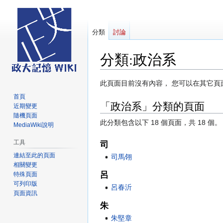
分類
討論
分類
:
政治系
跳
跳
此頁面目前沒有內容， 您可以在其它頁
至
至
首頁
「政治系」分類的頁面
導
搜
近期變更
覽
尋
隨機頁面
此分類包含以下 18 個頁面，共 18 個。
MediaWiki說明
工具
司
連結至此的頁面
司馬翎
相關變更
呂
特殊頁面
可列印版
呂春沂
頁面資訊
朱
朱堅章