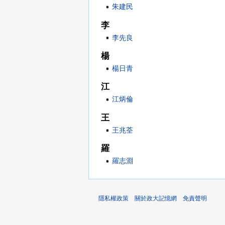
朱建民
李
李先良
楊
楊日青
江
江炳倫
王
王兆荃
羅
羅志淵
隱私權政策
關於政大記憶網
免責聲明